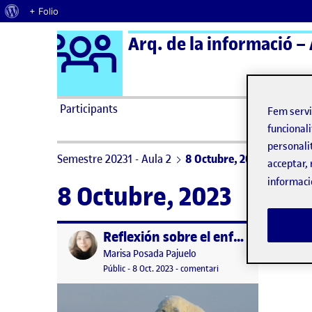
Quant al WordPress
+ Folio
Logo Ágora
Arq. de la informació – 
Saltar al contingut
Participants
Fem serv
funcionali
personali
Semestre 20231 - Aula 2
8 Octubre, 2023
acceptar, 
informaci
8 Octubre, 2023
Reflexión sobre el enfoque tradicional de la Arquitectura de la Información vs. su papel actual dentro del ámbito del DIUX
Publicat per
Publicat per
Marisa Posada Pajuelo
Visibilitat:
Data de publicació
9 octubre, 2023 12:04 am
el Reflexión sobre el enf
Públic
-
8 Oct. 2023
-
comentari