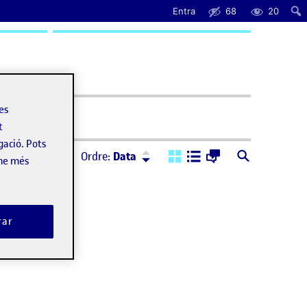
Entra
68
20
uda
les
t
gació. Pots
Ordre:
Descendent
Ordre:
Data
-ne més
rar
ámbito del DIUX