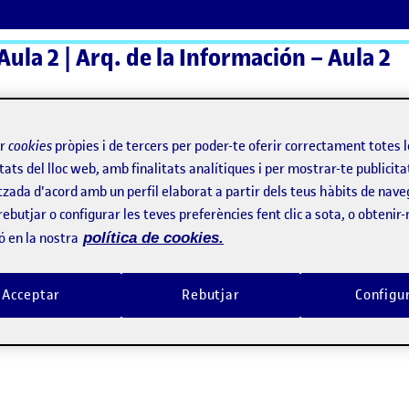
Aula 2 | Arq. de la Información – Aula 2
ActiFolios
Aj
ir
cookies
pròpies i de tercers per poder-te oferir correctament totes 
tats del lloc web, amb finalitats analítiques i per mostrar-te publicita
tzada d'acord amb un perfil elaborat a partir dels teus hàbits de nave
rebutjar o configurar les teves preferències fent clic a sota, o obtenir
ó en la nostra
política de cookies.
Acceptar
Rebutjar
Configu
oque tradicional de la Arquitectura de la Información vs. su papel actual dentro del 