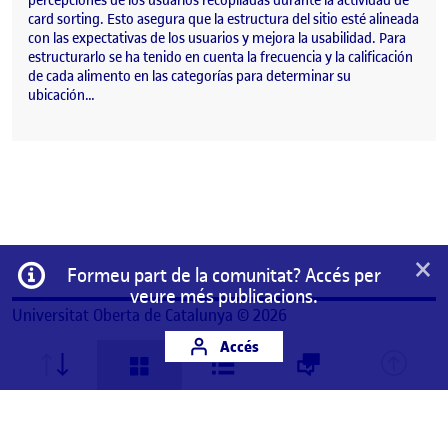
percepciones de los usuarios recopiladas durante la actividad de
card sorting. Esto asegura que la estructura del sitio esté alineada
con las expectativas de los usuarios y mejora la usabilidad. Para
estructurarlo se ha tenido en cuenta la frecuencia y la calificación
de cada alimento en las categorías para determinar su
ubicación…
×
Informació
Formeu part de la comunitat? Accés per
veure més publicacions.
Universitat Oberta de Catalunya © 2026
Accés
Aquest és un espai de treball personal d'un/a
estudiant de la Universitat Oberta de Catalunya.