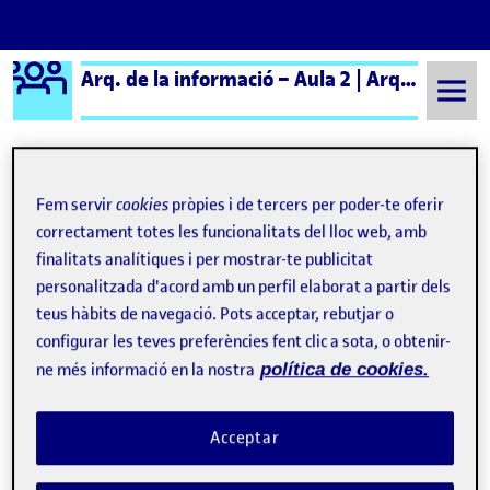
Logo Ágora
Arq. de la informació – Aula 2 | Arq. de la Información – Aula 2
Saltar al contingut
Fem servir
cookies
pròpies i de tercers per poder-te oferir
Semestre 20231 - Aula 2
Entrega de la actividad R3
correctament totes les funcionalitats del lloc web, amb
Entrega de la actividad R3
finalitats analítiques i per mostrar-te publicitat
personalitzada d'acord amb un perfil elaborat a partir dels
teus hàbits de navegació. Pots acceptar, rebutjar o
Árbol de Contenidos / APP UOC
Publicat per
configurar les teves preferències fent clic a sota, o obtenir-
Publicat per
Heinz Jany Guzmán
ne més informació en la nostra
política de cookies.
Visibilitat:
Data de publicació
5 maig, 2024 12:04 am
el Árbol de Contenidos / APP UOC
Públic
-
4 Maig 2024
-
comentari
Acceptar