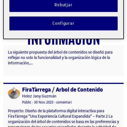
Rebutjar
Configurar
La siguiente propuesta del árbol de contenidos se diseñó para
reflejar no solo la funcionalidad y la organización lógica de la
información,…
FiraTàrrega / Arbol de Contenido
Publicat per
Publicat per
Heinz Jany Guzmán
Visibilitat:
Data de publicació
el FiraTàrrega / Arbol de Contenido
Públic
-
30 Nov. 2023
-
comentari
Proyecto: Diseño de la plataforma digital interactiva para
FiraTàrrega “Una Experiencia Cultural Expandida” – Parte 2 La
organización del árbol de contenidos se basa en las preferencias y