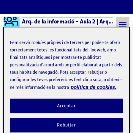
Logo Ágora
Arq. de la informació – Aula 2 | Arq. de la Información – Aula 2
Saltar al contingut
Fem servir
cookies
pròpies i de tercers per poder-te oferir
correctament totes les funcionalitats del lloc web, amb
finalitats analítiques i per mostrar-te publicitat
Semestre 20231 - Aula 2
Enunciado R2
personalitzada d'acord amb un perfil elaborat a partir dels
Enunciado R2
teus hàbits de navegació. Pots acceptar, rebutjar o
configurar les teves preferències fent clic a sota, o obtenir-
ne més informació en la nostra
política de cookies.
Conceptualización Proyecto FiraTàrrega
Publicat per
Publicat per
Nicolás Esteban Baldeón Silva
Visibilitat:
Data de publicació
el Conceptualización Proyecto FiraTàr
Públic
-
1 Nov. 2023
-
comentari
Acceptar
Rebutjar