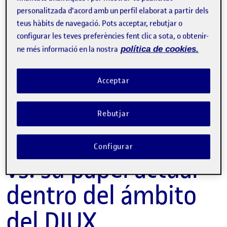
Reflexión sobre el enfoque tra
personalitzada d'acord amb un perfil elaborat a partir dels
Publicat per
Marisa Posada Pajuelo
teus hàbits de navegació. Pots acceptar, rebutjar o
Visibilitat:
Data de publicació
9 octubre, 2023 12:04 am
el Reflexión sobre el enfoque tradicional 
Públic
-
8 Oct. 2023
-
comentari
configurar les teves preferències fent clic a sota, o obtenir-
ne més informació en la nostra
política de cookies.
Reflexión sobre el
enfoque tradicional
Acceptar
de la Arquitectura
Rebutjar
de la Información
Configurar
vs. su papel actual
dentro del ámbito
del DIUX