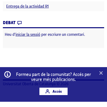
Entrega de la actividad R1
CONTRIBUTION
0
EL REFLEXIÓN SOBRE EL ENFOQUE TRADICI
DEBAT
Heu d'
iniciar la sessió
per escriure un comentari.
×
Informació
Formeu part de la comunitat? Accés per
veure més publicacions.
Universitat Oberta de Catalunya © 2026
Accés