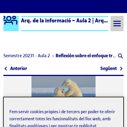
Logo Ágora
Arq. de la informació – Aula 2 | Arq. de la Información – Aula 2
Saltar al contingut
Semestre 20231 - Aula 2
Reflexión sobre el enfoque tradicional de la Arquitectura de la Información vs. su papel actual dentro del ámbito del DIUX
Navegació d'entrades
: Benvinguts i benvingudes!
: Con
Anterior
Següent
Fem servir
cookies
pròpies i de tercers per poder-te oferir
correctament totes les funcionalitats del lloc web, amb
Publicat per
finalitats analítiques i per mostrar-te publicitat