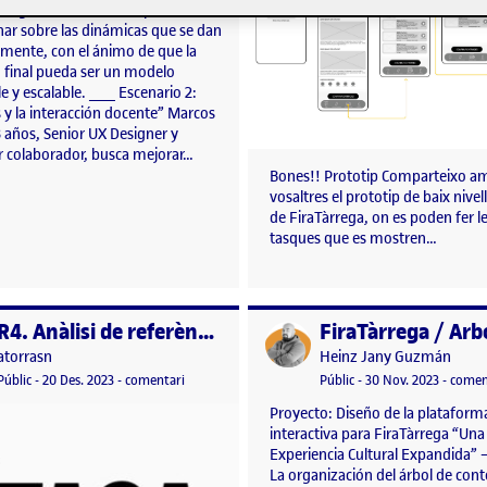
e la generalidad me ha permitido
nar sobre las dinámicas que se dan
lmente, con el ánimo de que la
n final pueda ser un modelo
le y escalable. ___ Escenario 2:
 y la interacción docente” Marcos
8 años, Senior UX Designer y
r colaborador, busca mejorar…
Bones!! Prototip Comparteixo a
vosaltres el prototip de baix nivell
de FiraTàrrega, on es poden fer l
tasques que es mostren…
R4. Anàlisi de referències i anàlisi
per
Publicat per
Publicat per
Publicat per
atorrasn
Heinz Jany Guzmán
egació
Visibilitat:
Data de publicació
20 desembre, 2023 11:25 am
el R4. Anàlisi de referències i anàlisi
Visibilitat:
Data de publicació
Públic
-
20 Des. 2023
-
comentari
Públic
-
30 Nov. 2023
-
comen
Proyecto: Diseño de la plataforma
interactiva para FiraTàrrega “Una
Experiencia Cultural Expandida” –
La organización del árbol de con