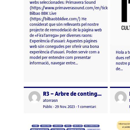
webs seleccionades: Primavera Sound
(https://www.primaverasound.com/en/tickets)
Bilbao BBK Live
(https://bilbaobbklive.com/) He
considerat que són rellevants pel nostre
projecte de remodelació de la pàgina web
de «FiraTarrega» per diverses raons:
Experiència d’usuari: Aquestes pàgines
web són conegudes per oferir una bona
experiència d’usuari. Poden servir com a
Hola a t
model per entendre com presentar
dues ref
informació, navegar entre…
nostre p
de…
R3 – Arbre de continguts
Publicat per
Publicat 
Publicat per
atorrasn
Visibilitat:
Data de publicació
a R3 – Arbre de conti
Públic
-
29 Nov. 2023
-
1 comentari