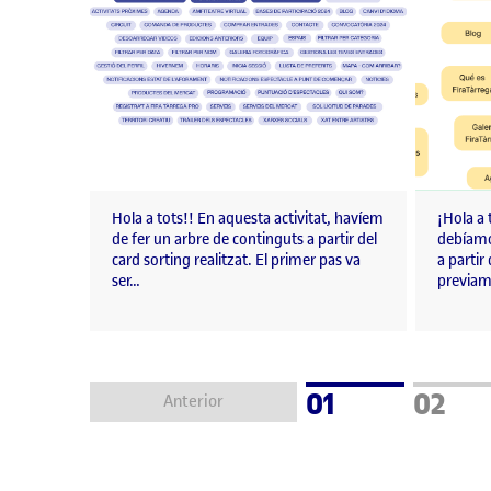
Hola a tots!! En aquesta activitat, havíem
¡Hola a
de fer un arbre de continguts a partir del
debíamo
card sorting realitzat. El primer pas va
a partir
ser…
previam
Pàgina
Pàgin
01
02
Anterior