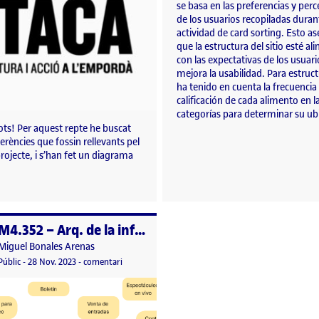
se basa en las preferencias y per
de los usuarios recopiladas duran
actividad de card sorting. Esto a
que la estructura del sitio esté al
con las expectativas de los usuari
mejora la usabilidad. Para estruct
ha tenido en cuenta la frecuencia 
calificación de cada alimento en l
categorías para determinar su ub
ots! Per aquest repte he buscat
erències que fossin rellevants pel
rojecte, i s’han fet un diagrama
M4.352 – Arq. de la informació – R3. Presentación del Árbol de contenidos
per
Publicat per
Miguel Bonales Arenas
nguts
Visibilitat:
Data de publicació
el M4.352 – Arq. de la informació – R3. Presentació
Públic
-
28 Nov. 2023
-
comentari