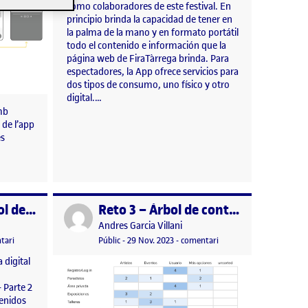
como colaboradores de este festival. En
principio brinda la capacidad de tener en
la palma de la mano y en formato portátil
todo el contenido e información que la
página web de FiraTàrrega brinda. Para
espectadores, la App ofrece servicios para
dos tipos de consumo, uno físico y otro
digital.…
mb
 de l’app
es
FiraTàrrega / Arbol de Contenido
Reto 3 – Árbol de contenidos
Publicat per
Publicat per
Andres Garcia Villani
el FiraTàrrega / Arbol de Contenido
Visibilitat:
Data de publicació
29 novembre, 2023 5:48 pm
el Reto 3 – Árbol de con
tari
Públic
-
29 Nov. 2023
-
comentari
 digital
 Parte 2
tenidos