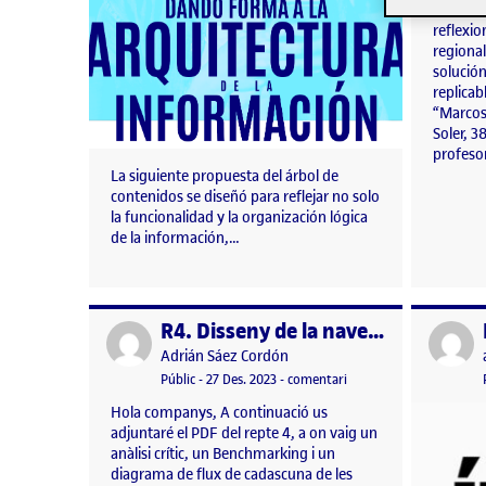
fuera d
reflexio
regiona
solució
replicab
“Marcos
Soler, 3
profeso
La siguiente propuesta del árbol de
contenidos se diseñó para reflejar no solo
la funcionalidad y la organización lógica
de la información,…
R4. Disseny de la navegació
Publicat per
Publicat 
Publicat per
Adrián Sáez Cordón
Visibilitat:
Data de publicació
28 desembre, 2023 12:28 am
el R4. Disseny de la nav
Públic
-
27 Des. 2023
-
comentari
Hola companys, A continuació us
adjuntaré el PDF del repte 4, a on vaig un
anàlisi crític, un Benchmarking i un
diagrama de flux de cadascuna de les