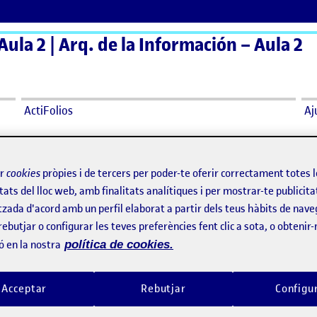
Aula 2 | Arq. de la Información – Aula 2
ActiFolios
Aj
ir
cookies
pròpies i de tercers per poder-te oferir correctament totes 
tats del lloc web, amb finalitats analítiques i per mostrar-te publicita
Journey Map
R5. Prototipat
per
Publicat per
tzada d'acord amb un perfil elaborat a partir dels teus hàbits de nave
Publicat per
Publicat per
Heinz Jany Guzmán
atorrasn
rebutjar o configurar les teves preferències fent clic a sota, o obtenir
 / APP UOC
Visibilitat:
Data de publicació
el Journey Map
Visibilitat:
Data de publicació
17 gener
Públic
-
5 Abr. 2024
-
comentari
Públic
-
17 Gen. 2024
-
comen
ó en la nostra
política de cookies.
ación de Escenario y User Journey
@s compañeros, un muy feliz
parto con ustedes el escenario y
Acceptar
Rebutjar
Configu
alización del user journey que he
do para dar respuesta al reto, que