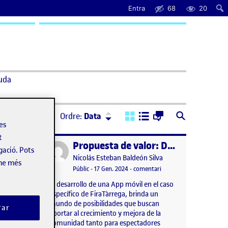
Entra
68
20
uda
Ordre:
Descendent
Ordre:
Data
les
t
Propuesta de valor: Desarrollo de APP FiraTàrrega
Publicat per
gació. Pots
Publicat per
Nicolás Esteban Baldeón Silva
-ne més
, 2024 4:55 pm
el R5. Prototipat
Visibilitat:
Data de publicació
1 febrer, 2024 4:00 am
el Propuesta de valor: D
tari
Públic
-
17 Gen. 2024
-
comentari
El desarrollo de una App móvil en el caso
específico de FiraTàrrega, brinda un
mundo de posibilidades que buscan
rar
aportar al crecimiento y mejora de la
comunidad tanto para espectadores