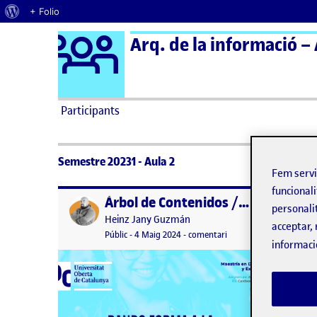
Quant al WordPress
+ Folio
Logo Ágora
Arq. de la informació – 
Saltar al contingut
Participants
Semestre 20231 - Aula 2
Fem serv
funcionali
Árbol de Contenidos / APP UOC
Publicat per
Publicat 
personali
Publicat per
Heinz Jany Guzmán
acceptar, 
Visibilitat:
Data de publicació
5 maig, 2024 12:04 am
el Árbol de Contenidos
Públic
-
4 Maig 2024
-
comentari
informaci
Present
Estimad
día. Com
la digit
construi