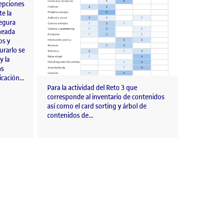
cepciones
te la
segura
ineada
os y
urarlo se
y la
as
icación…
Para la actividad del Reto 3 que
corresponde al inventario de contenidos
así como el card sorting y árbol de
contenidos de…
n del Árbol de contenidos