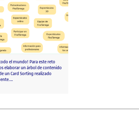
 todo el mundo! Para este reto
s elaborar un árbol de contenido
 de un Card Sorting realizado
ente.…
a