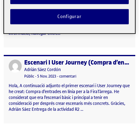
(https://bilbaobbklive.com/) He considerat que són rellevants
pel nostre projecte de remodelació de la pàgina web de
«FiraTarrega» per diverses raons: Experiència d’usuari: Aquestes
Configurar
pàgines web són conegudes per oferir una bona experiència
d’usuari. Poden servir com a model per entendre com presentar
informació, navegar entre…
Escenari I User Journey (Compra d’entrades en línia per a la FiraTàrrega)
Publicat per
Publicat per
Adrián Sáez Cordón
Visibilitat:
Data de publicació
el Escenari I User Journey (Compra d’e
Públic
-
5 Nov. 2023
-
comentari
Hola, A continuació adjunto el primer escenari i User Journey que
he creat: Compra d’entrades en línia per a la FiraTàrrega. He
considerat que era l’escenari bàsic i principal a tenir en
consideració per després crear escenaris més concrets. Gràcies,
Adrián Sáez Entrega de la actividad R2 …