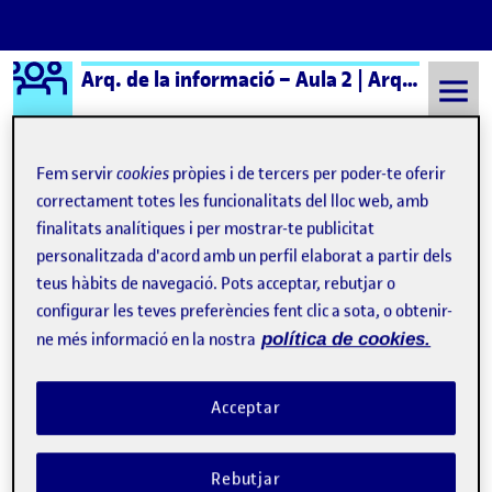
Logo Ágora
Arq. de la informació – Aula 2 | Arq. de la Información – Aula 2
Saltar al contingut
Fem servir
cookies
pròpies i de tercers per poder-te oferir
correctament totes les funcionalitats del lloc web, amb
Semestre 20231 - Aula 2
Adrián Sáez Cordón
finalitats analítiques i per mostrar-te publicitat
personalitzada d'acord amb un perfil elaborat a partir dels
Adrián Sáez Cordón
teus hàbits de navegació. Pots acceptar, rebutjar o
configurar les teves preferències fent clic a sota, o obtenir-
R4. Disseny de la navegació
Publicat per
ne més informació en la nostra
política de cookies.
Publicat per
Adrián Sáez Cordón
Visibilitat:
Data de publicació
28 desembre, 2023 12:28 am
el R4. Disseny de la navegació
Públic
-
27 Des. 2023
-
comentari
Acceptar
Hola companys, A continuació us adjuntaré el PDF del repte 4, a
on vaig un anàlisi crític, un Benchmarking i un diagrama de flux
de cadascuna de les webs seleccionades: Primavera Sound
Rebutjar
(https://www.primaverasound.com/en/tickets) Bilbao BBK Live