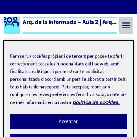
Logo Ágora
Arq. de la informació – Aula 2 | Arq. de la Información – Aula 2
Saltar al contingut
Fem servir
cookies
pròpies i de tercers per poder-te oferir
Semestre 20231 - Aula 2
17 Gener, 2024
correctament totes les funcionalitats del lloc web, amb
finalitats analítiques i per mostrar-te publicitat
17 Gener, 2024
personalitzada d'acord amb un perfil elaborat a partir dels
teus hàbits de navegació. Pots acceptar, rebutjar o
R5. Prototipat
Publicat per
configurar les teves preferències fent clic a sota, o obtenir-
Publicat per
atorrasn
ne més informació en la nostra
política de cookies.
Visibilitat:
Data de publicació
17 gener, 2024 4:55 pm
el R5. Prototipat
Públic
-
17 Gen. 2024
-
comentari
Acceptar