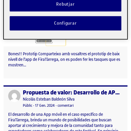
Rebutjar
Configurar
Bones!! Prototip Comparteixo amb vosaltres el prototip de baix
nivell de l’app de FiraTàrrega, on es poden fer les tasques que es
mostren…
Propuesta de valor: Desarrollo de APP FiraTàrrega
Publicat per
Publicat per
Nicolás Esteban Baldeón Silva
Visibilitat:
Data de publicació
1 febrer, 2024 4:00 am
el Propuesta de valor: Desarrollo de
Públic
-
17 Gen. 2024
-
comentari
El desarrollo de una App móvil en el caso específico de
FiraTàrrega, brinda un mundo de posibilidades que buscan
aportar al crecimiento y mejora de la comunidad tanto para