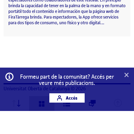
espectadores como colaboradores de este festival. En principio
brinda la capacidad de tener en la palma de la mano y en formato
portátil todo el contenido e información que la página web de
FiraTàrrega brinda. Para espectadores, la App ofrece servicios
para dos tipos de consumo, uno físico y otro digital.…
×
Informació
Formeu part de la comunitat? Accés per
veure més publicacions.
Universitat Oberta de Catalunya © 2026
Accés
Aquest és un espai de treball personal d'un/a
estudiant de la Universitat Oberta de Catalunya.
Qualsevol contingut publicat en aquest espai és