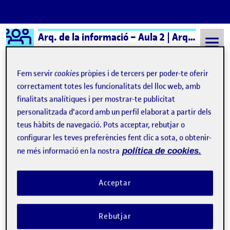
Logo Ágora
Arq. de la informació – Aula 2 | Arq. de la Información – Aula 2
Saltar al contingut
Fem servir
cookies
pròpies i de tercers per poder-te oferir
correctament totes les funcionalitats del lloc web, amb
finalitats analítiques i per mostrar-te publicitat
Semestre 20231 - Aula 2
3 Novembre, 2023
personalitzada d'acord amb un perfil elaborat a partir dels
3 Novembre, 2023
teus hàbits de navegació. Pots acceptar, rebutjar o
configurar les teves preferències fent clic a sota, o obtenir-
ne més informació en la nostra
política de cookies.
Sense títol
Publicat per
Publicat per
Laura Hidalgo Donaire
Visibilitat:
Data de publicació
3 novembre, 2023 3:05 pm
el Sense títol
Públic
-
3 Nov. 2023
-
comentari
Acceptar
ENTREGA R2. ARQUITECTURA DE LA INFORMACIÓ.
PRESENTACIÓ ESCENARI I USER JOURNEY Bon dia! A continuació
Rebutjar
explicaré una mica el meu procés a l’hora d’identificar els majors
problemes que he trobat a la web de FiraTàrrega i l’escenari que