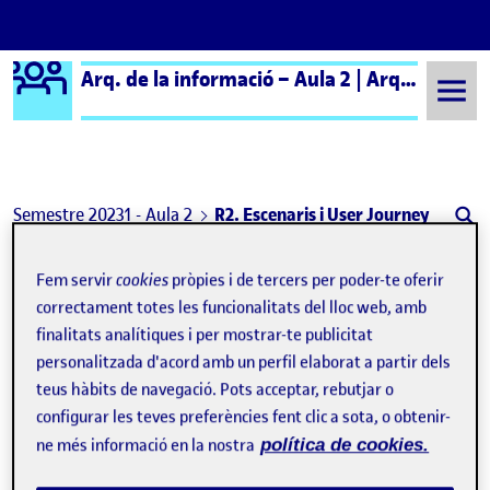
Logo Ágora
Arq. de la informació – Aula 2 | Arq. de la Información – Aula 2
Saltar al contingut
Semestre 20231 - Aula 2
R2. Escenaris i User Journey
Navegació d'entrades
: Conceptualización Proyecto FiraTàrrega
: AI 
Anterior
Següent
Fem servir
cookies
pròpies i de tercers per poder-te oferir
correctament totes les funcionalitats del lloc web, amb
R2. Escenaris i User Journey
Publicat per
finalitats analítiques i per mostrar-te publicitat
Publicat per
atorrasn
personalitzada d'acord amb un perfil elaborat a partir dels
Visibilitat:
Data de publicació
1 novembre, 2023 9:07 pm
el R2. Escenaris i User Journey
Públic
-
1 Nov. 2023
-
comentari
teus hàbits de navegació. Pots acceptar, rebutjar o
configurar les teves preferències fent clic a sota, o obtenir-
Bones
!!
ne més informació en la nostra
política de cookies.