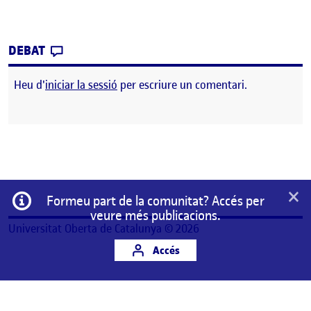
CONTRIBUTION
0
EL R2. ESCENARIS I USER JOURNEY
DEBAT
Heu d'
iniciar la sessió
per escriure un comentari.
×
Informació
Formeu part de la comunitat? Accés per
veure més publicacions.
Universitat Oberta de Catalunya © 2026
Accés
Aquest és un espai de treball personal d'un/a
estudiant de la Universitat Oberta de Catalunya.