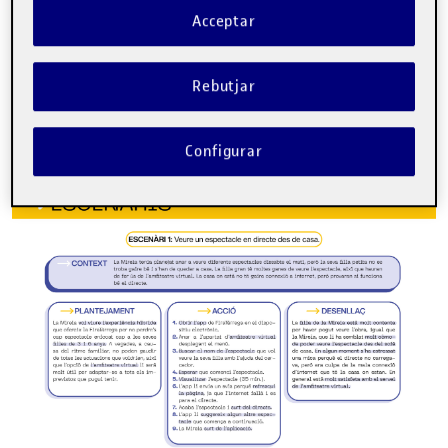
A continuació us mostro l’escenari i l’
user
journey
que he
Acceptar
escollit (format
jpg
). L’escenari triat, parla de com la Mireia
ha de visualitzar un espectacle
online
a conseqüència d’un
contratemps familiar. He escollit mostrar aquest escenari
perquè crec que pot ser un cas que passi a moltes famílies
Rebutjar
amb nens petits i m’interessava analitzar-lo.
ESCENÀRI
Configurar